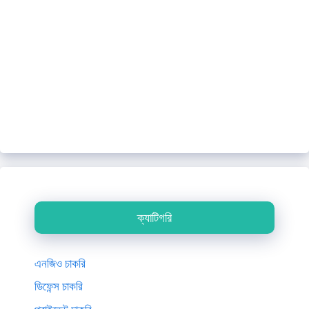
ক্যাটিগরি
এনজিও চাকরি
ডিফেন্স চাকরি