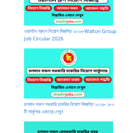
ওয়ালটন গ্রুপে নিয়োগ বিজ্ঞপ্তি ২০২৬-Walton Group
Job Circular 2026
চলমান সকল সরকারি চাকরির নিয়োগ বিজ্ঞপ্তি ২০২৬- ১৮০
টি সার্কুলার একত্রে দেখুন