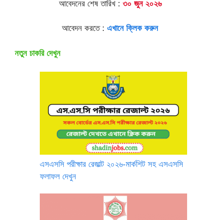
আবেদনের শেষ তারিখ :
৩০ জুন ২০২৬
আবেদন করতে :
এখানে ক্লিক করুন
নতুন চাকরি দেখুন
এসএসসি পরীক্ষার রেজাল্ট ২০২৬-মার্কশিট সহ এসএসসি
ফলাফল দেখুন