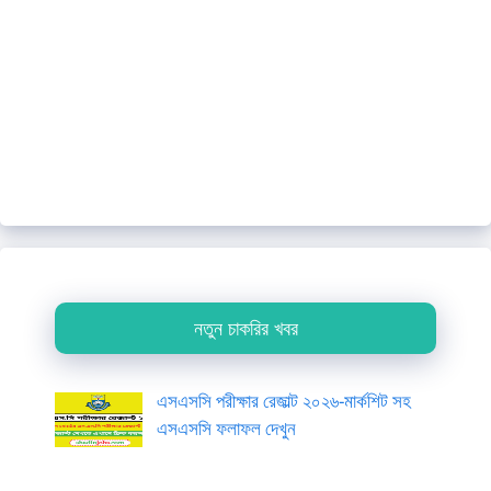
নতুন চাকরির খবর
এসএসসি পরীক্ষার রেজাল্ট ২০২৬-মার্কশিট সহ
এসএসসি ফলাফল দেখুন