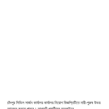
চাঁদপুর সিভিল সার্জন কার্যালয় কার্যালয় নিয়োগ বিজ্ঞপ্তিটিতে নারী-পুরুষ উভয়
আবেদন করতে পারবে। আগ্রহী প্রার্থীদের অনলাইনে