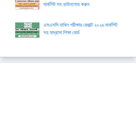
মার্কশিট সহ ডাউনলোড করুন
এসএসসি দাখিল পরীক্ষার রেজাল্ট ২০২৬ মার্কশিট
সহ মাদ্রাসা শিক্ষা বোর্ড