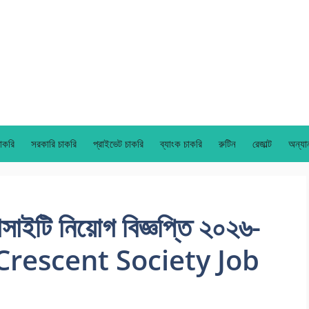
াকরি
সরকারি চাকরি
প্রাইভেট চাকরি
ব্যাংক চাকরি
রুটিন
রেজাল্ট
অন্যা
োসাইটি নিয়োগ বিজ্ঞপ্তি ২০২৬-
rescent Society Job