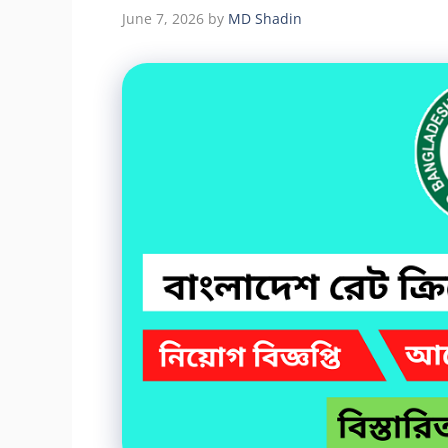
June 7, 2026
by
MD Shadin