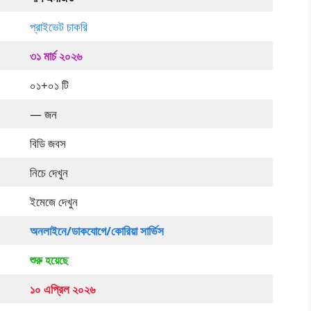
প্রাইভেট চাকরি
৩১ মার্চ ২০২৬
০১+০১ টি
— জন
বিডি জবস
নিচে দেখুন
ইমেজে দেখুন
অনলাইনে/ডাকযোগে/কোরিয়া সার্ভিস
শুরু হয়েছে
১০ এপ্রিল ২০২৬