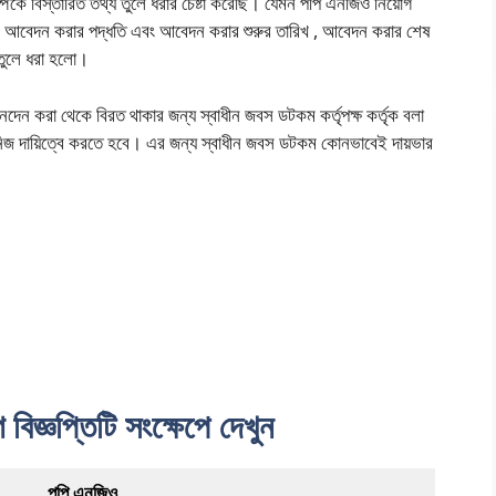
র্কে বিস্তারিত তথ্য তুলে ধরার চেষ্টা করেছি। যেমন পপি এনজিও নিয়োগ
 ও আবেদন করার পদ্ধতি এবং আবেদন করার শুরুর তারিখ , আবেদন করার শেষ
 তুলে ধরা হলো।
নদেন করা থেকে বিরত থাকার জন্য স্বাধীন জবস ডটকম কর্তৃপক্ষ কর্তৃক বলা
জ দায়িত্বে করতে হবে। এর জন্য স্বাধীন জবস ডটকম কোনভাবেই দায়ভার
িজ্ঞপ্তিটি সংক্ষেপে দেখুন
পপি এনজিও