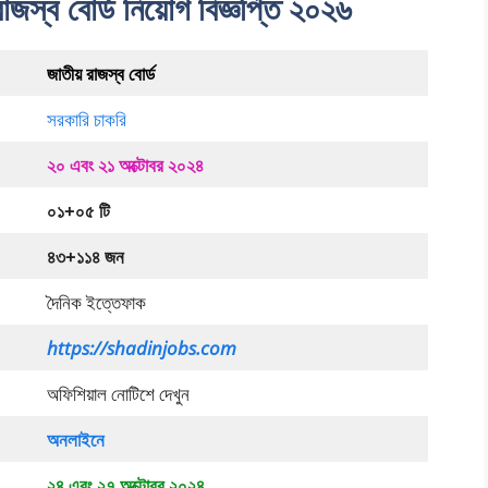
াজস্ব বোর্ড নিয়োগ বিজ্ঞপ্তি ২০২৬
জাতীয় রাজস্ব বোর্ড
সরকারি চাকরি
২০ এবং ২১ অক্টোবর ২০২৪
০১+০৫ টি
৪৩+১১৪ জন
দৈনিক ইত্তেফাক
https://shadinjobs.com
অফিশিয়াল নোটিশে দেখুন
অনলাইনে
২৪ এবং ২৭ অক্টোবর ২০২৪