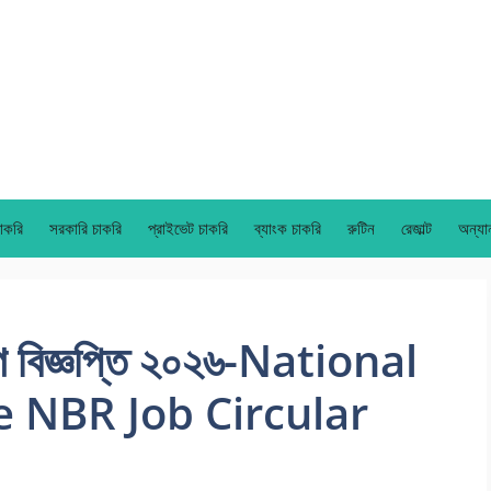
াকরি
সরকারি চাকরি
প্রাইভেট চাকরি
ব্যাংক চাকরি
রুটিন
রেজাল্ট
অন্যা
়োগ বিজ্ঞপ্তি ২০২৬-National
 NBR Job Circular