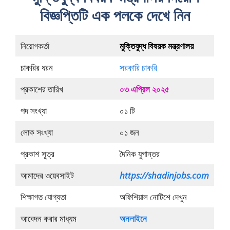
বিজ্ঞপ্তিটি এক পলকে দেখে নিন
নিয়োগকর্তা
মুক্তিযুদ্ধ বিষয়ক মন্ত্রণালয়
চাকরির ধরন
সরকারি চাকরি
প্রকাশের তারিখ
০৩ এপ্রিল ২০২৫
পদ সংখ্যা
০১ টি
লোক সংখ্যা
০১ জন
প্রকাশ সূত্র
দৈনিক যুগান্তর
আমাদের ওয়েবসাইট
https://shadinjobs.com
শিক্ষাগত যোগ্যতা
অফিশিয়াল নোটিশে দেখুন
আবেদন করার মাধ্যম
অনলাইনে