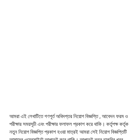
আমরা এই লেখাটিতে গণপূর্ত অধিদপ্তর নিয়োগ বিজ্ঞপ্তি , আবেদন ফরম ও
পরীক্ষার সময়সূচী এবং পরীক্ষার ফলাফল প্রকাশ করে থাকি। কর্তৃপক্ষ কর্তৃক
নতুন নিয়োগ বিজ্ঞপ্তি প্রকাশ হওয়া মাত্রই আমরা সেই নিয়োগ বিজ্ঞপ্তিটি
আমাদের ওয়েবসাইটে আপডেট করে থাকি। আপডেট নতুন চাকরির খবর