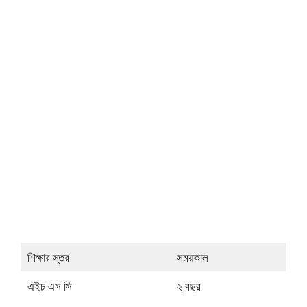
শিক্ষার স্তর
সময়কাল
এইচ এস সি
২ বছর