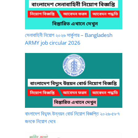
সেনাবাহিনী নিয়োগ ২০২৬ সার্কুলার – Bangladesh
ARMY job circular 2026
বাংলাদেশ বিদ্যুৎ উন্নয়ন বোর্ড নিয়োগ বিজ্ঞপ্তি ২০২৬-৫৮৭
জনকে নিয়োগ দেবে