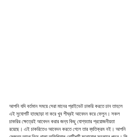
আপনি যদি বর্তমান সময়ে সেরা মানের প্রাইভেট চাকরি করতে চান তাহলে
এই সুযোগটি হাতছাড়া না করে খুব শীঘ্রই আবেদন করে ফেলুন। সকল
চাকরির ক্ষেত্রেই আবেদন করার জন্য কিছু যোগ্যতার প্রয়োজনীয়তা
রয়েছে। এই চাকরিতেও আবেদন করতে গেলে তার ব্যতিক্রম নই। আপনি
সেজন্য আগে নিচে থাকা অফিশিয়াল নোটিশটি মনোযোগ সহকারে পড়ুন। কি