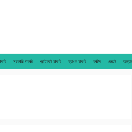
াকরি
সরকারি চাকরি
প্রাইভেট চাকরি
ব্যাংক চাকরি
রুটিন
রেজাল্ট
অন্যা